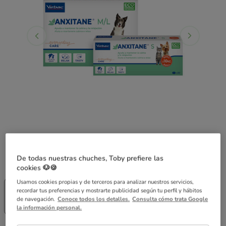
De todas nuestras chuches, Toby prefiere las
Guía de tallas
Talla:
M/L
cookies 🐶🍪
Sin Stock
¡Envío gratis!
Usamos cookies propias y de terceros para analizar nuestros servicios,
S
M/L
recordar tus preferencias y mostrarte publicidad según tu perfil y hábitos
26.39€
de navegación.
Conoce todos los detalles.
Consulta cómo trata Google
(5.28€ / kg)
30.79€
la información personal.