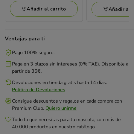
opiniones
por
por
opiniones
48.99€
Añadir al carrito
Añadir al c
Tiendanimal
Tiendanimal
Ventajas para ti
Pago 100% seguro.
Paga en 3 plazos sin intereses (0% TAE). Disponible a
partir de 35€.
Devoluciones en tienda gratis hasta 14 días.
Política de Devoluciones
Consigue descuentos y regalos en cada compra con
Premium Club.
Quiero unirme
Todo lo que necesitas para tu mascota, con más de
40.000 productos en nuestro catálogo.