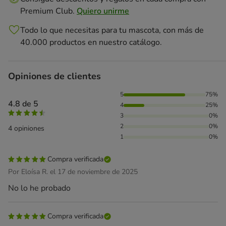
Premium Club.
Quiero unirme
Todo lo que necesitas para tu mascota, con más de
40.000 productos en nuestro catálogo.
Opiniones de clientes
75% de personas lo han valorado con 5 estrellas, 25% de pe
5
75%
4.8 de 5
4
25%
3
0%
2
0%
4 opiniones
1
0%
Compra verificada
Por Eloísa R. el 17 de noviembre de 2025
No lo he probado
Compra verificada