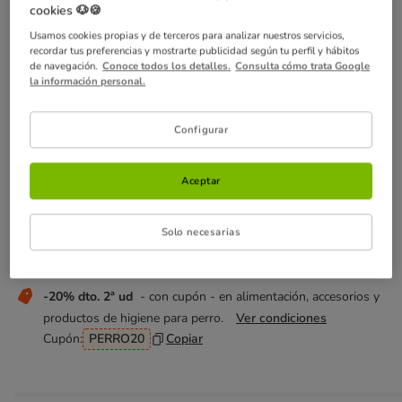
cookies 🐶🍪
Temporalmente sin stock
Usamos cookies propias y de terceros para analizar nuestros servicios,
recordar tus preferencias y mostrarte publicidad según tu perfil y hábitos
Descubre productos similares
de navegación.
Conoce todos los detalles.
Consulta cómo trata Google
la información personal.
¡No te pierdas estas ofertas!
Configurar
-30% dto. 2ª ud
- con cupón - en alimentación, accesorios y
productos de higiene para gato.
Ver condiciones
Aceptar
Cupón:
GATO30
Copiar
¡Envío gratis!
-directo- con la compra de referencias de gato
Solo necesarias
por un valor superior a 39€
Ver condiciones
-20% dto. 2ª ud
- con cupón - en alimentación, accesorios y
productos de higiene para perro.
Ver condiciones
Cupón:
PERRO20
Copiar