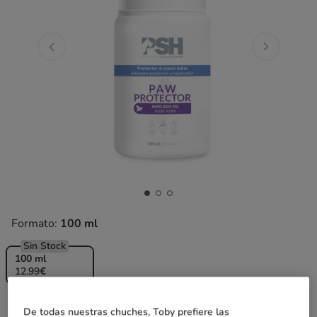
Formato:
100 ml
Sin Stock
100 ml
12.99€
12.99€
Precio 12.99€
De todas nuestras chuches, Toby prefiere las