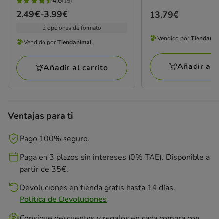
4.6
(15)
4.6
Precio
2.49€
-
3.99€
Precio
13.79€
estrellas
de
13.79€
2 opciones de formato
con
2.49€
Vendido por
Tiendani
15
Vendido por
Tiendanimal
Vendido
Vendido
a
opiniones
por
por
3.99€
Añadir al c
Tiendanimal
Añadir al carrito
Tiendanimal
Ventajas para ti
Pago 100% seguro.
Paga en 3 plazos sin intereses (0% TAE). Disponible a
partir de 35€.
Devoluciones en tienda gratis hasta 14 días.
Política de Devoluciones
Consigue descuentos y regalos en cada compra con