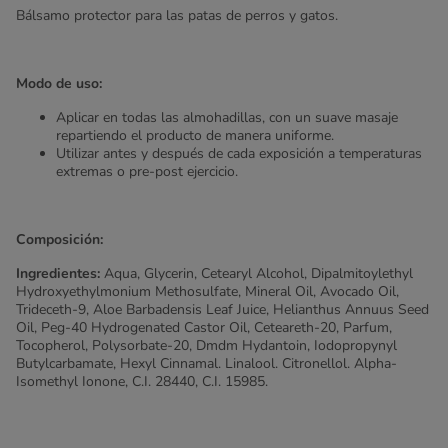
Bálsamo protector para las patas de perros y gatos.
Modo de uso:
Aplicar en todas las almohadillas, con un suave masaje
repartiendo el producto de manera uniforme.
Utilizar antes y después de cada exposición a temperaturas
extremas o pre-post ejercicio.
Composición:
Ingredientes:
Aqua, Glycerin, Cetearyl Alcohol, Dipalmitoylethyl
Hydroxyethylmonium Methosulfate, Mineral Oil, Avocado Oil,
Trideceth-9, Aloe Barbadensis Leaf Juice, Helianthus Annuus Seed
Oil, Peg-40 Hydrogenated Castor Oil, Ceteareth-20, Parfum,
Tocopherol, Polysorbate-20, Dmdm Hydantoin, Iodopropynyl
Butylcarbamate, Hexyl Cinnamal. Linalool. Citronellol. Alpha-
Isomethyl Ionone, C.I. 28440, C.I. 15985.