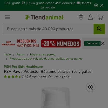
2
C&C gratis 🎁 |Envío gratis desde 49€ domicilio 🚚|Repetir
de
tu pedido
3,
mensaje,
Inicio
Perros
Higiene para perros
Productos para el cuidado de almohadillas de los perros
PSH Pet Skin Healthcare
PSH Paws Protector Bálsamo para perros y gatos
(4.8)
4 opiniones
|
Ver descripción