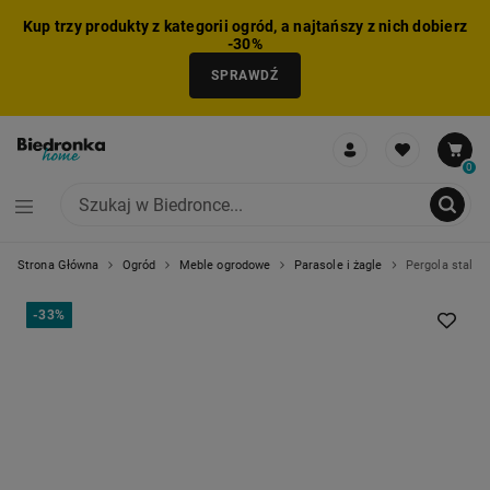
Kup trzy produkty z kategorii ogród, a najtańszy z nich dobierz
-30%
SPRAWDŹ
0
Strona Główna
Ogród
Meble ogrodowe
Parasole i żagle
Pergola stalow
NIE MOŻNA BYŁO DODAĆ CAŁEGO ZESTAWU DO KOSZYKA
ZMNIEJSZONO LICZBĘ PRODUKTÓW
USUNIĘTO PRODUKT Z KOSZYKA
DODANO PRODUKT DO KOSZYKA
ZESTAW DODANY DO KOSZYKA
-
33%