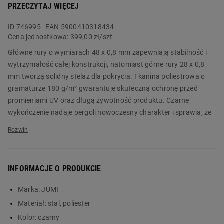
PRZECZYTAJ WIĘCEJ
ID
746995
EAN 5900410318434
Cena jednostkowa:
399,00 zł/szt.
Główne rury o wymiarach 48 x 0,8 mm zapewniają stabilność i
wytrzymałość całej konstrukcji, natomiast górne rury 28 x 0,8
mm tworzą solidny stelaż dla pokrycia. Tkanina poliestrowa o
gramaturze 180 g/m² gwarantuje skuteczną ochronę przed
promieniami UV oraz długą żywotność produktu. Czarne
wykończenie nadaje pergoli nowoczesny charakter i sprawia, że
doskonale wpisuje się w różnorodne style aranżacji ogrodowych.
Wymiary 300 x 300 x 250 cm pozwalają wygodnie zaaranżować
przestrzeń wypoczynkową dla całej rodziny.
INFORMACJE O PRODUKCIE
Pergola stalowa do elewacji JUMI to trwałe i stylowe
uzupełnienie każdego ogrodu lub tarasu. Solidna stalowa
Marka:
JUMI
konstrukcja w połączeniu z wysokiej jakości tkaniną poliestrową
Materiał:
stal, poliester
zapewni Ci lata komfortowego wypoczynku na świeżym
powietrzu. Zamów produkt już dziś w Biedronka Home!
Kolor:
czarny